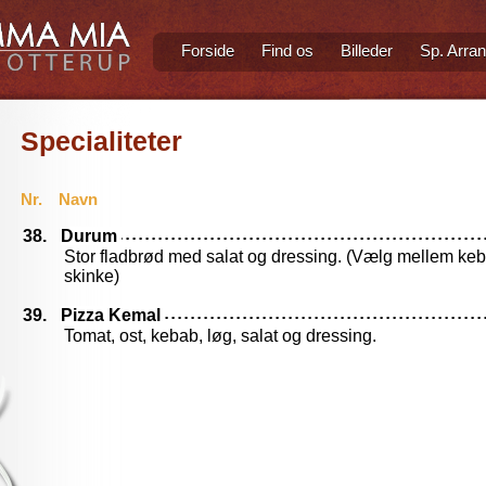
Forside
Find os
Billeder
Sp. Arra
Specialiteter
Nr.
Navn
38.
Durum
Stor fladbrød med salat og dressing. (Vælg mellem kebab,
skinke)
39.
Pizza Kemal
Tomat, ost, kebab, løg, salat og dressing.