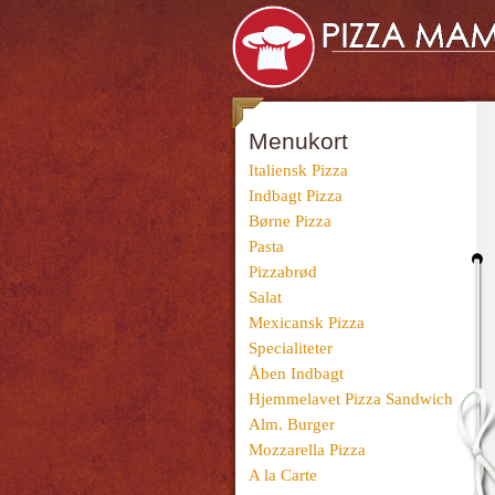
Menukort
Italiensk Pizza
Indbagt Pizza
Børne Pizza
Pasta
Pizzabrød
Salat
Mexicansk Pizza
Specialiteter
Åben Indbagt
Hjemmelavet Pizza Sandwich
Alm. Burger
Mozzarella Pizza
A la Carte