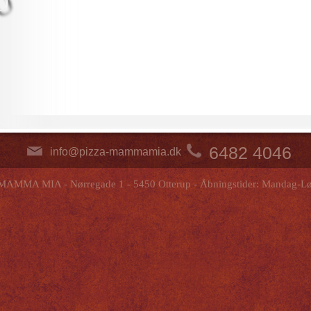
6482 4046
info@pizza-mammamia.dk
MAMMA MIA - Nørregade 1 - 5450 Otterup - Åbningstider: Mandag-Lø