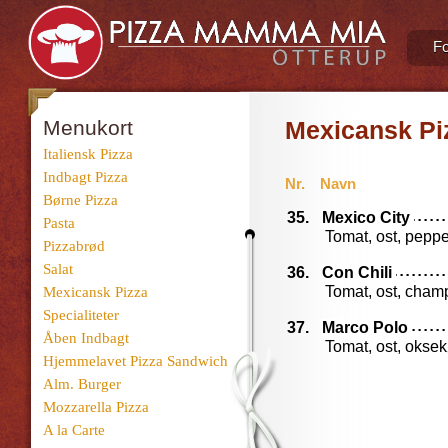
Fo
Menukort
Mexicansk Pi
Italiensk Pizza
Indbagt Pizza
Nr.
Navn
Børne Pizza
35.
Mexico City
Pasta
Tomat, ost, peppe
Pizzabrød
Salat
36.
Con Chili
Tomat, ost, champ
Mexicansk Pizza
Specialiteter
37.
Marco Polo
Åben Indbagt
Tomat, ost, okse
Hjemmelavet Pizza Sandwich
Alm. Burger
Mozzarella Pizza
A la Carte