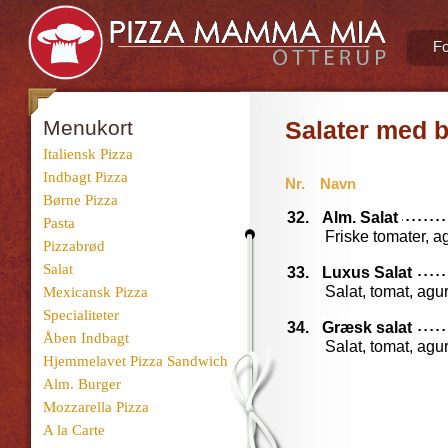
Fo
Menukort
Salater med 
Italiensk Pizza
Indbagt Pizza
Nr.
Navn
Børne Pizza
32.
Alm. Salat
Pasta
Friske tomater, a
Pizzabrød
Salat
33.
Luxus Salat
Salat, tomat, agu
Mexicansk Pizza
Specialiteter
34.
Græsk salat
Åben Indbagt
Salat, tomat, agur
Hjemmelavet Pizza Sandwich
Alm. Burger
Mozzarella Pizza
A la Carte