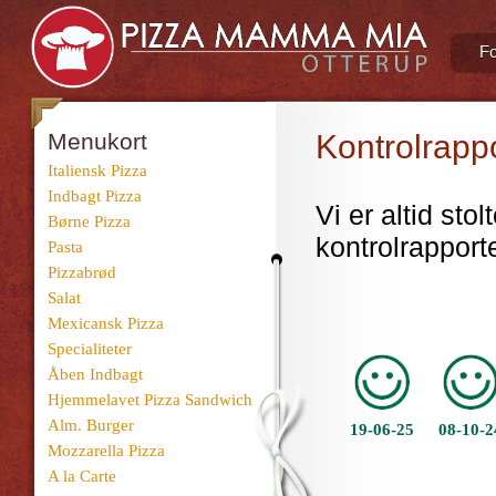
Fo
Menukort
Kontrolrapp
Italiensk Pizza
Indbagt Pizza
Vi er altid sto
Børne Pizza
kontrolrapporte
Pasta
Pizzabrød
Salat
Mexicansk Pizza
Specialiteter
Åben Indbagt
Hjemmelavet Pizza Sandwich
Alm. Burger
Mozzarella Pizza
A la Carte