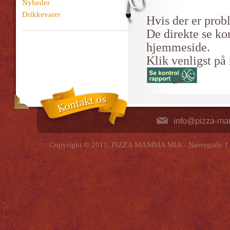
Nyheder
Drikkevarer
Hvis der er prob
De direkte se ko
hjemmeside.
Klik venligst på
info@pizza-m
Copyright © 2011. PIZZA MAMMA MIA - Nørregade 1 - 